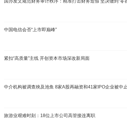
国办发文规范财务审计秩序：精准打击财务造假 坚决做到“零容
中国电信会否“上市即巅峰”
紧扣“高质量”主线 开创资本市场深改新局面
中介机构被调查殃及池鱼 8家A股再融资和41家IPO企业被中
旅游业艰难时刻：18位上市公司高管接连离职