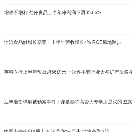
增收不增利 劲仔食品上半年净利润下滑35.66%
洽洽食品触增长瓶颈：上半年营收增长4% ROE原地踏步
英科医疗上半年预盈超56亿元 一次性手套行业大举扩产后路
迎丰股份详解被勒索事件：原董秘称高管大专学历是买的 立案
中国电信今日A股上市 运营商“三巨头”或将齐聚A股