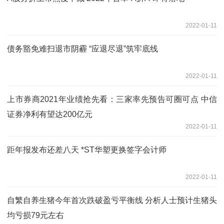
2022-01-11
债务豁免难扫退市阴霾 “应退尽退”筑牢底线
2022-01-11
上市券商2021年业绩抢先看：三家率先预告可圈可点 中信
证券净利有望达200亿元
2022-01-11
距年报发布还差八天 *ST华塑更换签字会计师
2022-01-11
自繁自养生猪今年首次跌破盈亏平衡线 分析人士预计生猪头
均亏损79元左右