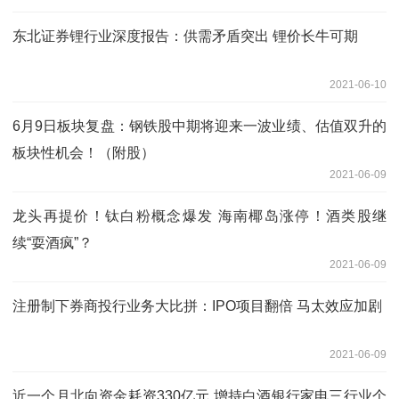
东北证券锂行业深度报告：供需矛盾突出 锂价长牛可期
2021-06-10
6月9日板块复盘：钢铁股中期将迎来一波业绩、估值双升的
板块性机会！（附股）
2021-06-09
龙头再提价！钛白粉概念爆发 海南椰岛涨停！酒类股继
续“耍酒疯”？
2021-06-09
注册制下券商投行业务大比拼：IPO项目翻倍 马太效应加剧
2021-06-09
近一个月北向资金耗资330亿元 增持白酒银行家电三行业个