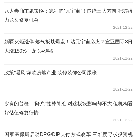
八大券商主题策略：疯狂的“元宇宙”！围绕三大方向 把握潜
力龙头修复机会
2021-12-22
新疆火炬涨停 燃气板块爆发！沾元宇宙必火？宣亚国际8日
大涨150%！龙头4连板
2021-12-22
政策“暖风”频吹房地产业 装修装饰公司跟涨
2021-12-22
少有的普涨！“降息”接棒降准 对这板块影响却不大 但机构看
好估值修复行情
2021-12-22
国家医保局启动DRG/DIP支付方式改革 三维度寻求投资机