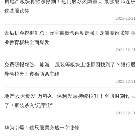
房地产板块再掀涨停潮！热门股冰火两重天 最强股16连板
这些股跌停
2021-12-21
盘后机会挖掘汇总：元宇宙概念再度走强！龙洲股份涨停 职
业教育板块全面爆发
2021-12-21
免费研报精选：旅游、服装等板块上涨原因找到了？银行股
异动拉升！遵循两条主线
2021-12-21
地产股大爆发 万科A、保利发展持续拉升！至暗时刻过去
了？家装杀入“元宇宙”！
2021-12-21
华为引爆！这只股票突然一字涨停