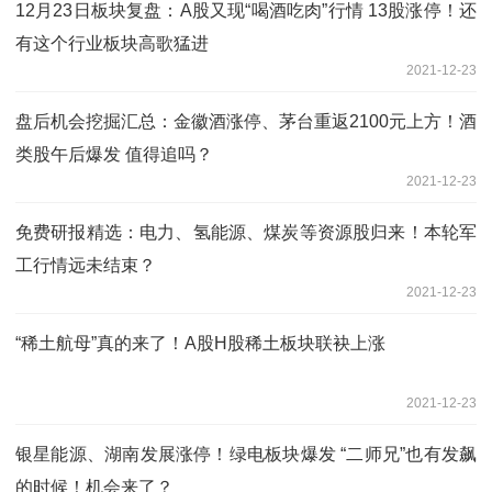
12月23日板块复盘：A股又现“喝酒吃肉”行情 13股涨停！还
有这个行业板块高歌猛进
2021-12-23
盘后机会挖掘汇总：金徽酒涨停、茅台重返2100元上方！酒
类股午后爆发 值得追吗？
2021-12-23
免费研报精选：电力、氢能源、煤炭等资源股归来！本轮军
工行情远未结束？
2021-12-23
“稀土航母”真的来了！A股H股稀土板块联袂上涨
2021-12-23
银星能源、湖南发展涨停！绿电板块爆发 “二师兄”也有发飙
的时候！机会来了？