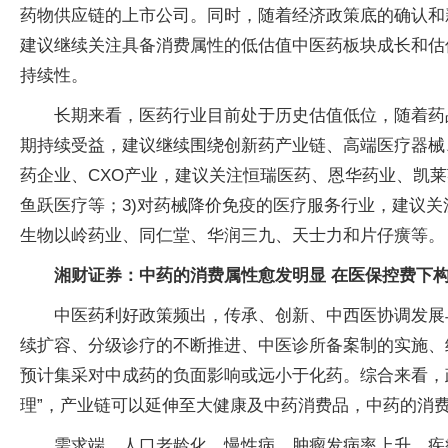
药物供应链的上市公司。同时，随着经济政策底的确认和
建议继续关注具备消费属性的低估值中医药板块成长和估
持续性。
长期来看，医药行业目前处于历史估值低位，随着药
期持续受益，建议继续围绕创新药产业链、高端医疗器械
药企业、CXO产业，建议关注恒瑞医药、恩华药业、凯
鱼跃医疗等；3)对药械降价免疫的医疗服务行业，建议
生物以岭药业、同仁堂、华润三九、天士力和片仔癀等。
湘财证券：中药的消费属性愈发明显
在医保控费下
中医药利好政策频出，传承、创新、中西医协调发展
续扩容、分级诊疗的不断推进、中医诊所备案制的实施、
预计集采对中成药的负面影响或远小于化药。综合来看，
理”，产业链可以延伸至大健康及中药消费品，中药的消
需求端，人口老龄化，慢性病、肿瘤发病率上升，疾