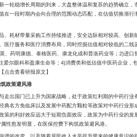
新一轮稳增长周期的到来，大盘整体温和复苏的趋势确立，
值在一段时期内会向合理的范围动态匹配，在估值切换渐行
品、耗材带量采购工作持续推进，安全边际相对较高、创新
、医疗服务和医疗消费布局，同时挖掘估值相对较低的二线蓝
莱英、药明康德、泰格医药、康龙化成和普洛药业等；2)进
关注爱尔眼科和盈康生命等；4)消费类和低估值中医药企业，
【点击查看研报原文】
构筑政策避风港
与走出国门已上升为国家战略，处于政策红利期的中药行业
经典名方免临床以及发展中药配方颗粒等政策对中药行业形
政策的利好效应远大于短期负面效应，政策为中药行业的发展
费属性愈发明显，在医保控费下构筑政策避风港。
病谱的改变，以及随着居民收入水平提升带来的健康意识的